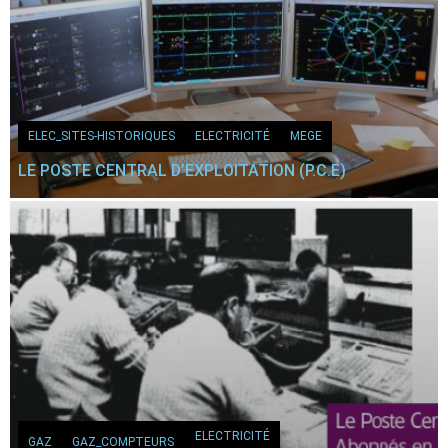
ELEC_SITES-HISTORIQUES
ELECTRICITÉ
MEGE
LE POSTE CENTRAL D’EXPLOITATION (P.C.E)
ELEC_SITES-HISTORIQUES
ELECTRICITÉ
GAZ
GAZ_HISTOIRE
GAZ
GAZ_COMPTEURS